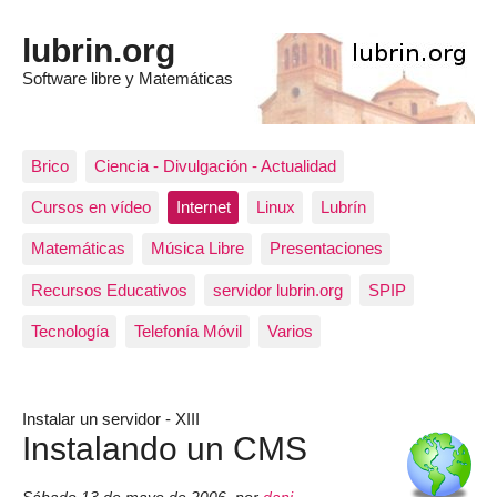
lubrin.org
Software libre y Matemáticas
Brico
Ciencia - Divulgación - Actualidad
Cursos en vídeo
Internet
Linux
Lubrín
Matemáticas
Música Libre
Presentaciones
Recursos Educativos
servidor lubrin.org
SPIP
Tecnología
Telefonía Móvil
Varios
Instalar un servidor - XIII
Instalando un CMS