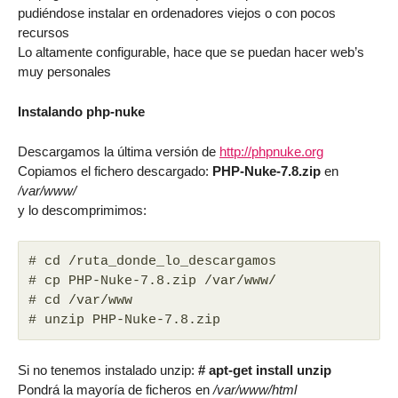
pudiéndose instalar en ordenadores viejos o con pocos
recursos
Lo altamente configurable, hace que se puedan hacer web’s
muy personales
Instalando php-nuke
Descargamos la última versión de
http://phpnuke.org
Copiamos el fichero descargado:
PHP-Nuke-7.8.zip
en
/var/www/
y lo descomprimimos:
# cd /ruta_donde_lo_descargamos
# cp PHP-Nuke-7.8.zip /var/www/
# cd /var/www
# unzip PHP-Nuke-7.8.zip
Si no tenemos instalado unzip:
# apt-get install unzip
Pondrá la mayoría de ficheros en
/var/www/html