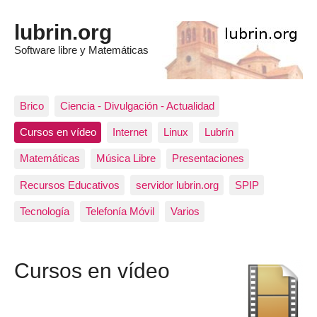
lubrin.org
Software libre y Matemáticas
Brico
Ciencia - Divulgación - Actualidad
Cursos en vídeo
Internet
Linux
Lubrín
Matemáticas
Música Libre
Presentaciones
Recursos Educativos
servidor lubrin.org
SPIP
Tecnología
Telefonía Móvil
Varios
Cursos en vídeo