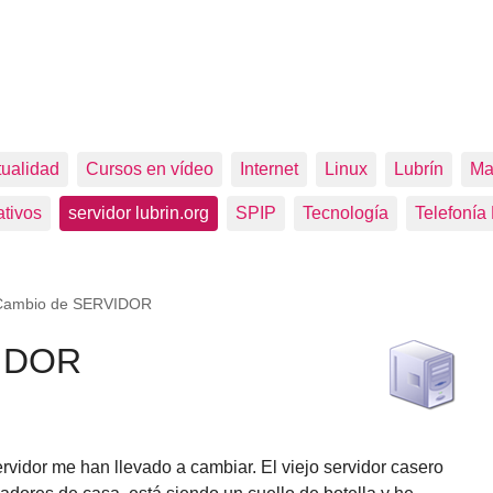
tualidad
Cursos en vídeo
Internet
Linux
Lubrín
Ma
tivos
servidor lubrin.org
SPIP
Tecnología
Telefonía
Cambio de SERVIDOR
VIDOR
ervidor me han llevado a cambiar. El viejo servidor casero