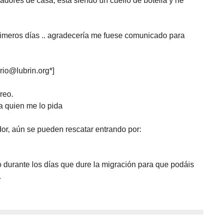
dores de casa, está siendo un cuello de botella y he
rimeros días .. agradecería me fuese comunicado para
rio@lubrin.org*]
reo.
 quien me lo pida
dor, aún se pueden rescatar entrando por:
o durante los días que dure la migración para que podáis
.