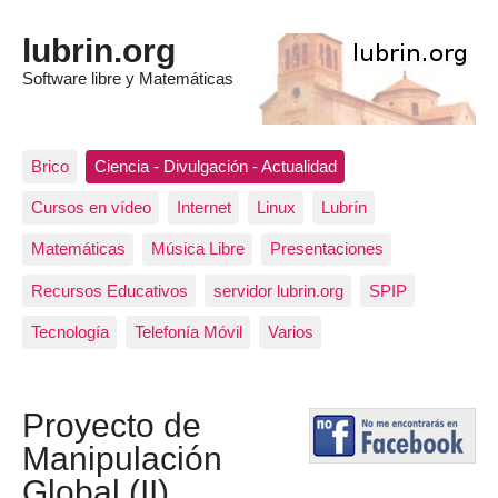
lubrin.org
Software libre y Matemáticas
Brico
Ciencia - Divulgación - Actualidad
Cursos en vídeo
Internet
Linux
Lubrín
Matemáticas
Música Libre
Presentaciones
Recursos Educativos
servidor lubrin.org
SPIP
Tecnología
Telefonía Móvil
Varios
Proyecto de
Manipulación
Global (II)