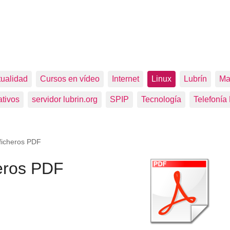
tualidad
Cursos en vídeo
Internet
Linux
Lubrín
Ma
tivos
servidor lubrin.org
SPIP
Tecnología
Telefonía
ficheros PDF
eros PDF