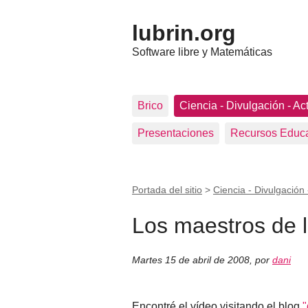
lubrin.org
Software libre y Matemáticas
Brico
Ciencia - Divulgación - Ac
Presentaciones
Recursos Educa
Portada del sitio
>
Ciencia - Divulgación 
Los maestros de 
Martes 15 de abril de 2008
,
por
dani
Encontré el vídeo visitando el blog
"