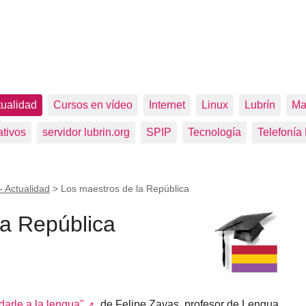
tualidad
Cursos en vídeo
Internet
Linux
Lubrín
Ma
tivos
servidor lubrin.org
SPIP
Tecnología
Telefonía
- Actualidad
>
Los maestros de la República
la República
darle a la lengua"
, de Felipe Zayas, profesor de Lengua