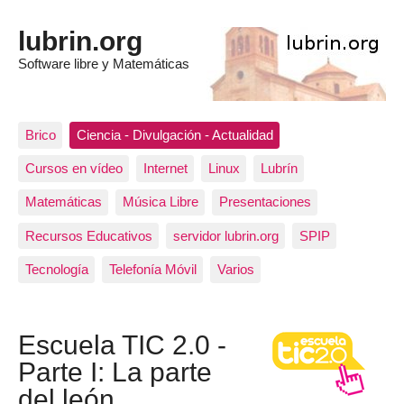
lubrin.org
Software libre y Matemáticas
Brico
Ciencia - Divulgación - Actualidad
Cursos en vídeo
Internet
Linux
Lubrín
Matemáticas
Música Libre
Presentaciones
Recursos Educativos
servidor lubrin.org
SPIP
Tecnología
Telefonía Móvil
Varios
Escuela TIC 2.0 -
Parte I: La parte
del león