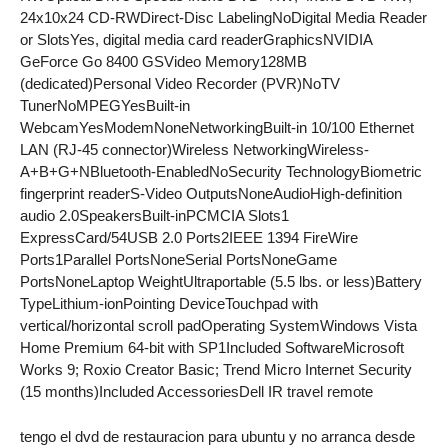
24x10x24 CD-RWDirect-Disc LabelingNoDigital Media Reader
or SlotsYes, digital media card readerGraphicsNVIDIA
GeForce Go 8400 GSVideo Memory128MB
(dedicated)Personal Video Recorder (PVR)NoTV
TunerNoMPEGYesBuilt-in
WebcamYesModemNoneNetworkingBuilt-in 10/100 Ethernet
LAN (RJ-45 connector)Wireless NetworkingWireless-
A+B+G+NBluetooth-EnabledNoSecurity TechnologyBiometric
fingerprint readerS-Video OutputsNoneAudioHigh-definition
audio 2.0SpeakersBuilt-inPCMCIA Slots1
ExpressCard/54USB 2.0 Ports2IEEE 1394 FireWire
Ports1Parallel PortsNoneSerial PortsNoneGame
PortsNoneLaptop WeightUltraportable (5.5 lbs. or less)Battery
TypeLithium-ionPointing DeviceTouchpad with
vertical/horizontal scroll padOperating SystemWindows Vista
Home Premium 64-bit with SP1Included SoftwareMicrosoft
Works 9; Roxio Creator Basic; Trend Micro Internet Security
(15 months)Included AccessoriesDell IR travel remote
tengo el dvd de restauracion para ubuntu y no arranca desde