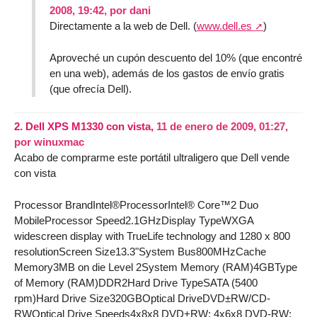
2008, 19:42
,
por
dani
Directamente a la web de Dell. (
www.dell.es
)
Aproveché un cupón descuento del 10% (que encontré
en una web), además de los gastos de envío gratis
(que ofrecía Dell).
2.
Dell XPS M1330 con vista,
11 de enero de 2009, 01:27
,
por
winuxmac
Acabo de comprarme este portátil ultraligero que Dell vende
con vista
Processor BrandIntel®ProcessorIntel® Core™2 Duo
MobileProcessor Speed2.1GHzDisplay TypeWXGA
widescreen display with TrueLife technology and 1280 x 800
resolutionScreen Size13.3"System Bus800MHzCache
Memory3MB on die Level 2System Memory (RAM)4GBType
of Memory (RAM)DDR2Hard Drive TypeSATA (5400
rpm)Hard Drive Size320GBOptical DriveDVD±RW/CD-
RWOptical Drive Speeds4x8x8 DVD+RW; 4x6x8 DVD-RW;