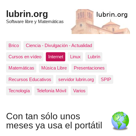
lubrin.org
Software libre y Matemáticas
Brico
Ciencia - Divulgación - Actualidad
Cursos en vídeo
Internet
Linux
Lubrín
Matemáticas
Música Libre
Presentaciones
Recursos Educativos
servidor lubrin.org
SPIP
Tecnología
Telefonía Móvil
Varios
Con tan sólo unos
meses ya usa el portátil