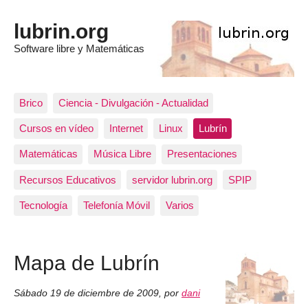
lubrin.org
Software libre y Matemáticas
Brico
Ciencia - Divulgación - Actualidad
Cursos en vídeo
Internet
Linux
Lubrín
Matemáticas
Música Libre
Presentaciones
Recursos Educativos
servidor lubrin.org
SPIP
Tecnología
Telefonía Móvil
Varios
Mapa de Lubrín
Sábado 19 de diciembre de 2009
,
por
dani